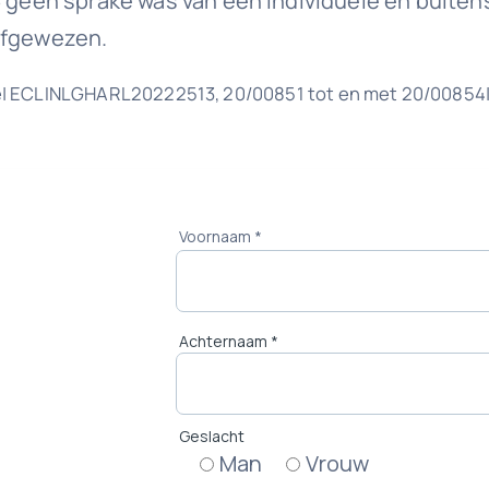
 géén sprake was van een individuele en buitensp
 afgewezen.
e| ECLINLGHARL20222513, 20/00851 tot en met 20/00854