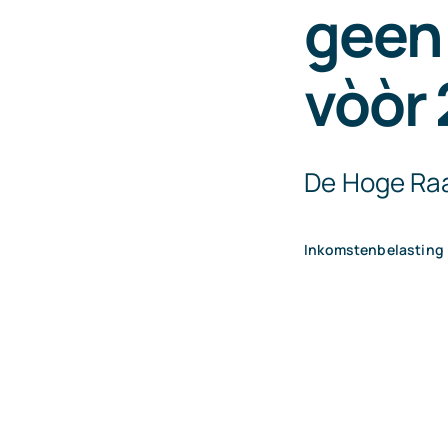
geen 
vòòr 
De Hoge Raa
Inkomstenbelasting