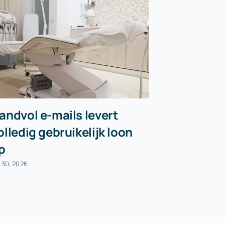
andvol e-mails levert
Koopove
olledig gebruikelijk loon
woning g
p
augustus 6, 202
i 30, 2026