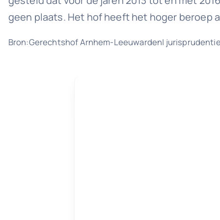
gesteld dat voor de jaren 2013 tot en met 2016
geen plaats. Het hof heeft het hoger beroep
Bron:Gerechtshof Arnhem-Leeuwarden| jurisprudenti