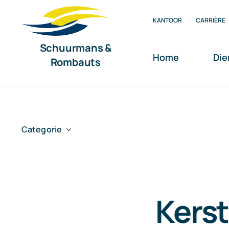
Ga
KANTOOR
CARRIÈRE
naar
inhoud
Schuurmans &
Home
Die
Rombauts
Categorie
Kerst