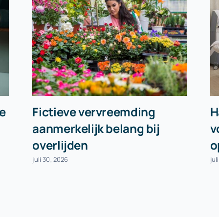
e
Fictieve vervreemding
H
aanmerkelijk belang bij
v
overlijden
o
juli 30, 2026
jul