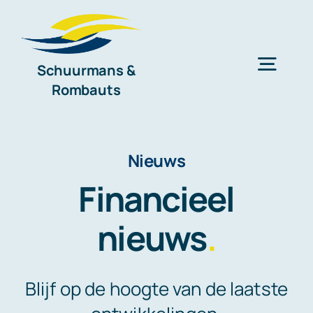
Ga
naar
inhoud
Schuurmans &
Togg
Rombauts
Navig
Home
Nieuws
Diensten
Financieel
nieuws
.
Organisatie
Nieuws
Blijf op de hoogte van de laatste