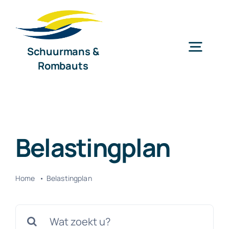
Ga
naar
inhoud
Schuurmans &
Togg
Rombauts
Navig
Home
Diensten
Belastingplan
Organisatie
Home
Belastingplan
Nieuws
Zoeken