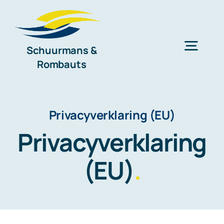
Ga
naar
inhoud
Schuurmans &
Togg
Rombauts
Navig
Home
Privacyverklaring (EU)
Diensten
Privacyverklaring
(EU)
.
Organisatie
Nieuws