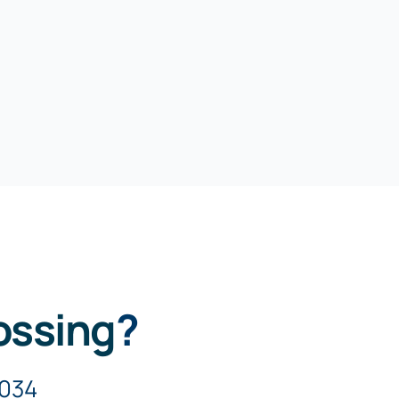
ossing
?
5034