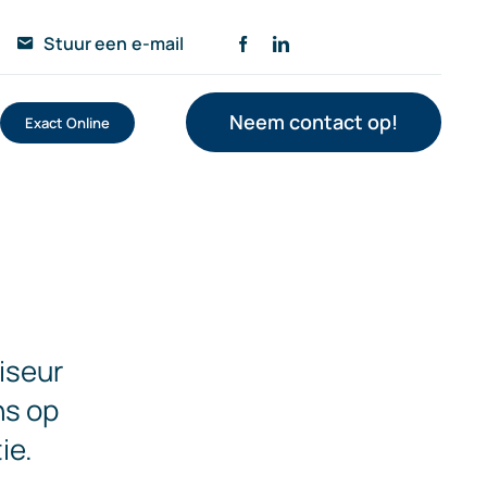
Stuur een e-mail
Neem contact op!
Exact Online
iseur
ns op
ie.