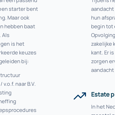
 van een passend
Tijdens he
 een starter bent
aandacht a
ang. Maar ook
hun afspr
n hebben baat
begin tot 
. Als
Opvolging
gen is het
zakelijke
erkeerde keuzes
kant. Er i
eleiden bij:
zorgen er
aandacht 
tructuur
.o.f. naar B.V.
sting
Estate 
heffing
In het Ne
roepsprocedures