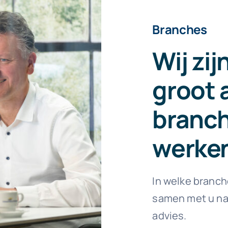
Branches
Wij zij
groot 
branc
werke
In welke branch
samen met u na
advies.