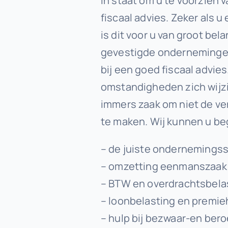
in staat om u te voorzien
fiscaal advies. Zeker als u
is dit voor u van groot bel
gevestigde onderneminge
bij een goed fiscaal advies
omstandigheden zich wijzi
immers zaak om niet de v
te maken. Wij kunnen u beg
– de juiste ondernemingss
– omzetting eenmanszaak / v
– BTW en overdrachtsbela
– loonbelasting en premie
– hulp bij bezwaar-en be