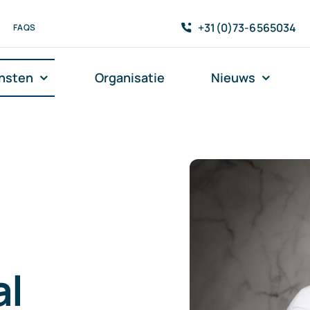
+31(0)73-6565034
FAQS
nsten
Organisatie
Nieuws
al