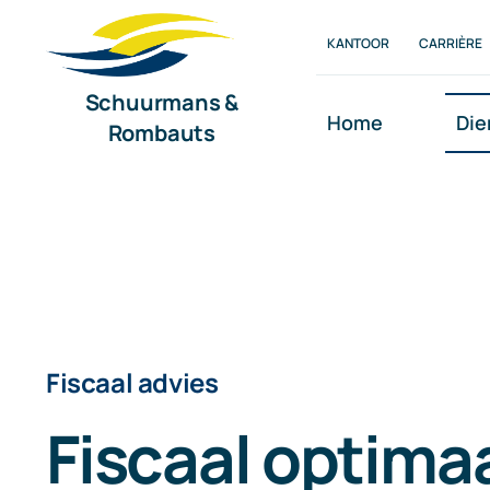
Ga
KANTOOR
CARRIÈRE
naar
inhoud
Schuurmans &
Home
Die
Rombauts
Fiscaal advies
Fiscaal optima