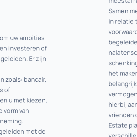
meestal 
Samen met
in relati
voorwaar
g om uw ambities
begeleide
en investeren of
nalatensc
geleiden. Er zijn
schenking
het maken
 zoals: bancair,
belangrijk
s of
vermogen 
pen u met kiezen,
hierbij aa
e vorm van
vrienden 
rneming.
Estate pla
geleiden met de
verschill