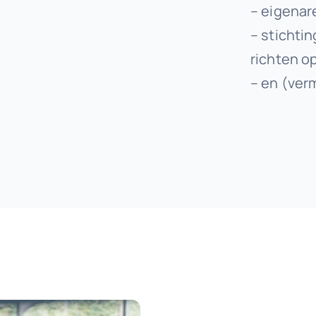
– eigenar
– stichti
richten o
– en (ver