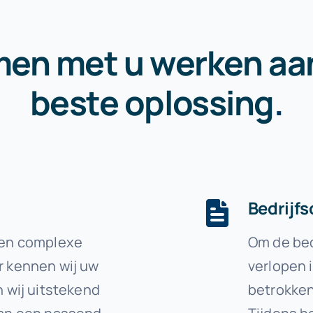
en met u werken aa
beste oplossing
.
Bedrijf
 een complexe
Om de bed
r kennen wij uw
verlopen i
n wij uitstekend
betrokken