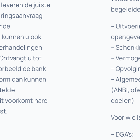
 leveren de juiste
begeleide
ieringsaanvraag
r de
– Uitvoer
e kunnen u ook
opengeva
derhandelingen
– Schenk
Ontvangt u tot
– Vermoge
oorbeeld de bank
– Opvolgi
form dan kunnen
– Algemee
telde
(ANBI, of
it voorkomt nare
doelen)
st.
Voor wie i
– DGA’s;