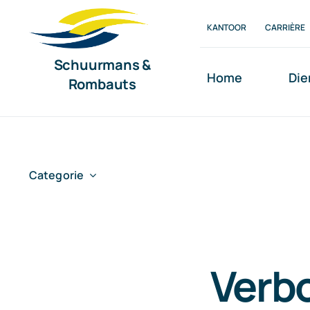
Ga
KANTOOR
CARRIÈRE
naar
inhoud
Schuurmans &
Home
Die
Rombauts
Categorie
Verb