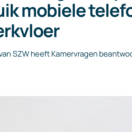
ik mobiele telef
erkvloer
 van SZW heeft Kamervragen beantwo