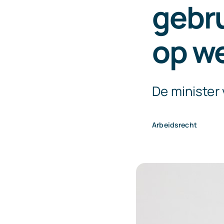
gebru
op w
De minister
Arbeidsrecht