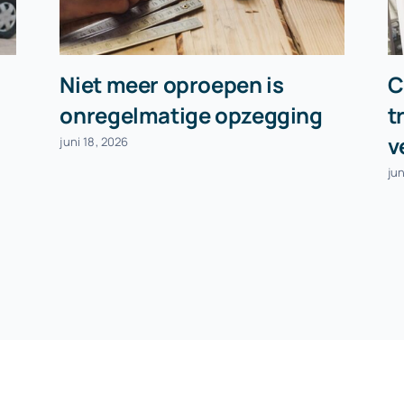
Niet meer oproepen is
C
onregelmatige opzegging
t
v
juni 18, 2026
jun