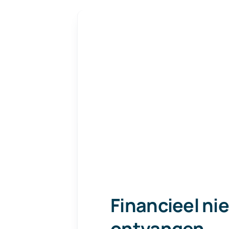
Financieel ni
ontvangen
.