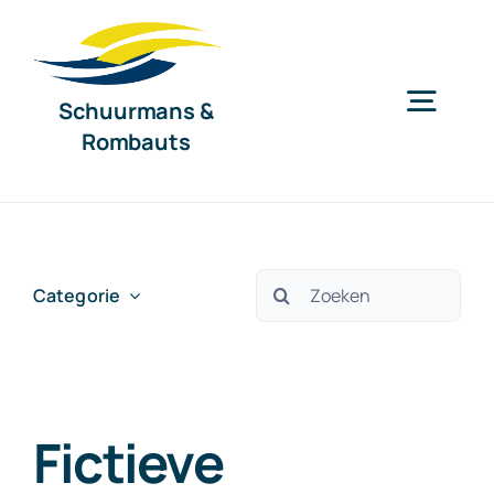
Ga
naar
inhoud
Schuurmans &
Togg
Rombauts
Navig
Home
Diensten
Zoeken
Categorie
naar:
Organisatie
Fictieve
Nieuws