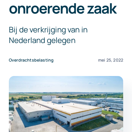
onroerende zaak
Exact Online
Bij de verkrijging van in
Neem contact op!
Nederland gelegen
Overdrachtsbelasting
mei 25, 2022