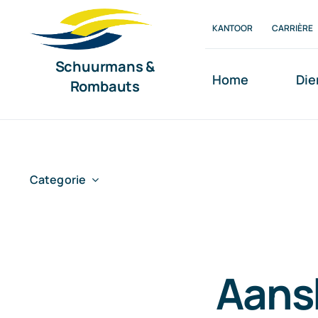
Ga
KANTOOR
CARRIÈRE
naar
inhoud
Schuurmans &
Home
Die
Rombauts
Categorie
Aans