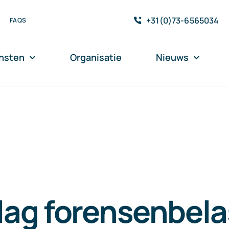
+31(0)73-6565034
FAQS
nsten
Organisatie
Nieuws
lag forensenbela