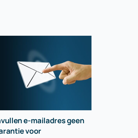
nvullen e-mailadres geen
Afstand 
arantie voor
‘samenst