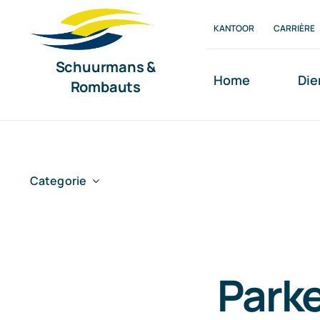
Ga
KANTOOR
CARRIÈRE
naar
inhoud
Schuurmans &
Home
Die
Rombauts
Categorie
Parke