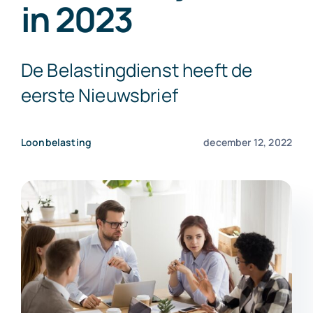
in 2023
Exact Online
De Belastingdienst heeft de
Neem contact op!
eerste Nieuwsbrief
Loonbelasting
december 12, 2022