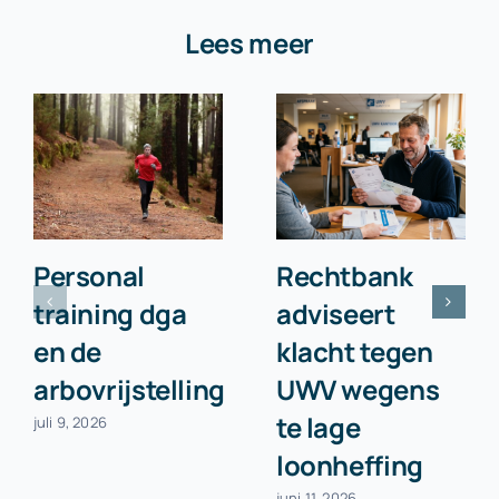
Lees meer
Personal
Rechtbank
training dga
adviseert
en de
klacht tegen
arbovrijstelling
UWV wegens
te lage
juli 9, 2026
loonheffing
juni 11, 2026