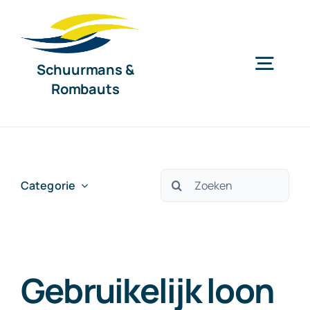
Ga
naar
inhoud
Schuurmans &
Togg
Rombauts
Navig
Home
Diensten
Zoeken
Categorie
naar:
Organisatie
Gebruikelijk loon
Nieuws