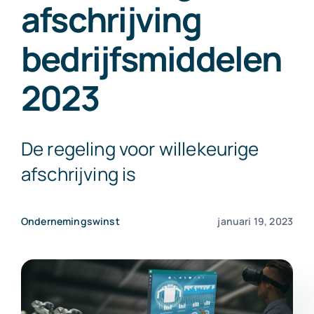
afschrijving
Exact Online
bedrijfsmiddelen
Neem contact op!
2023
De regeling voor willekeurige
afschrijving is
Ondernemingswinst
januari 19, 2023