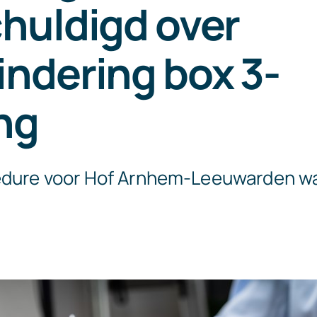
huldigd over
ndering box 3-
ng
edure voor Hof Arnhem-Leeuwarden wa