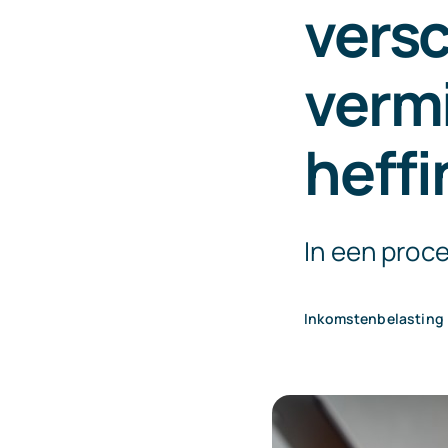
versc
vermi
heffi
In een proc
Inkomstenbelasting