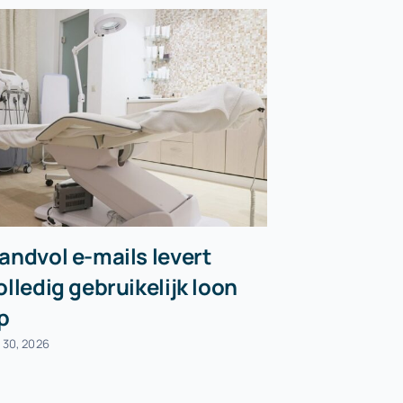
andvol e-mails levert
Koopove
olledig gebruikelijk loon
woning g
p
augustus 6, 202
i 30, 2026