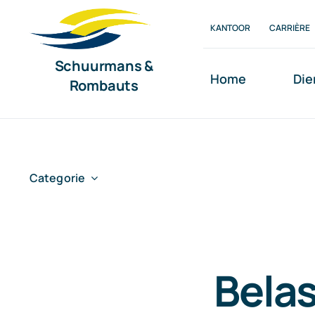
Ga
KANTOOR
CARRIÈRE
naar
inhoud
Schuurmans &
Home
Die
Rombauts
Categorie
Belas