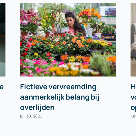
e
Fictieve vervreemding
H
aanmerkelijk belang bij
v
overlijden
o
juli 30, 2026
jul