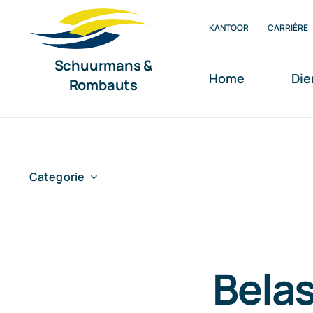
Ga
KANTOOR
CARRIÈRE
naar
inhoud
Schuurmans &
Home
Die
Rombauts
Categorie
Belas