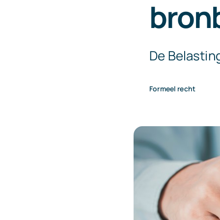
bron
De Belastin
Formeel recht