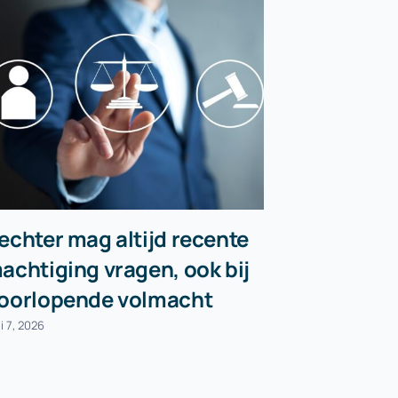
echter mag altijd recente
Belastin
achtiging vragen, ook bij
wereldwi
oorlopende volmacht
opvrage
i 7, 2026
juli 30, 2026