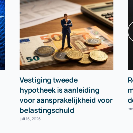
Vestiging tweede
R
hypotheek is aanleiding
m
voor aansprakelijkheid voor
d
belastingschuld
me
juli 16, 2026