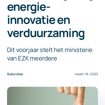
energie-
Exact Online
innovatie en
Neem contact op!
verduurzaming
Dit voorjaar stelt het ministerie
van EZK meerdere
Subsidies
maart 16, 2023