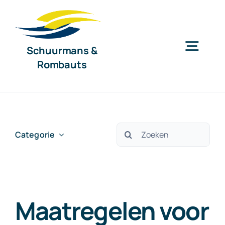
Ga
naar
inhoud
Schuurmans &
Togg
Rombauts
Navig
Home
Diensten
Zoeken
Categorie
naar:
Organisatie
Maatregelen voor
Nieuws