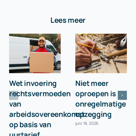
Lees meer
Wet invoering
Niet meer
rechtsvermoeden
oproepen is
van
onregelmatige
arbeidsovereenkomst
opzegging
op basis van
juni 18, 2026
uurtarief