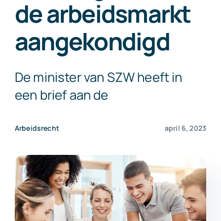
de arbeidsmarkt
Exact Online
aangekondigd
Neem contact op!
De minister van SZW heeft in
een brief aan de
Arbeidsrecht
april 6, 2023