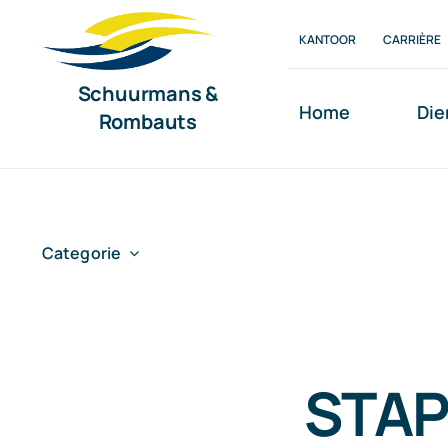
Ga
KANTOOR
CARRIÈRE
naar
inhoud
Schuurmans &
Home
Die
Rombauts
Categorie
STAP-