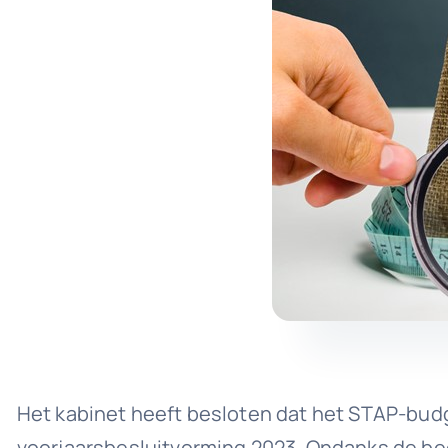
Het kabinet heeft besloten dat het STAP-budge
voorjaarsbesluitvorming 2023. Ondanks de beë