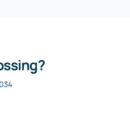
ossing
?
5034