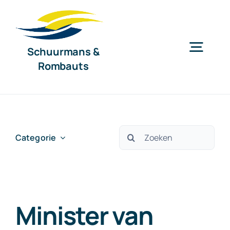
Ga
naar
inhoud
Schuurmans &
Togg
Rombauts
Navig
Home
Diensten
Zoeken
Categorie
naar:
Organisatie
Minister van
Nieuws