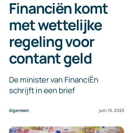
Financiën komt
Exact Online
met wettelijke
Neem contact op!
regeling voor
contant geld
De minister van FinanciËn
schrijft in een brief
Algemeen
juni 15, 2023