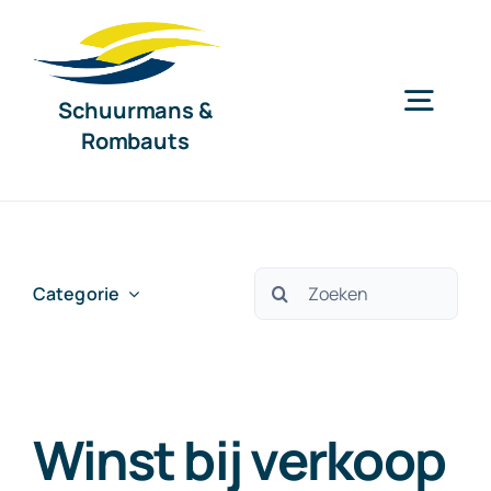
Ga
naar
inhoud
Schuurmans &
Togg
Rombauts
Navig
Home
Diensten
Zoeken
Categorie
naar:
Organisatie
Winst bij verkoop
Nieuws