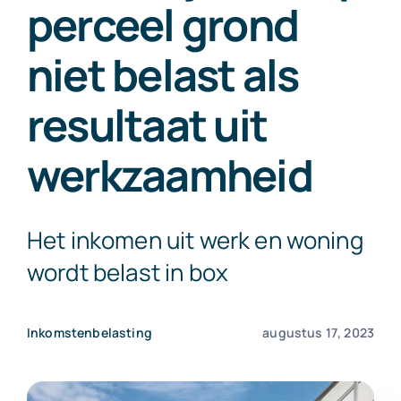
perceel grond
Exact Online
niet belast als
Neem contact op!
resultaat uit
werkzaamheid
Het inkomen uit werk en woning
wordt belast in box
Inkomstenbelasting
augustus 17, 2023