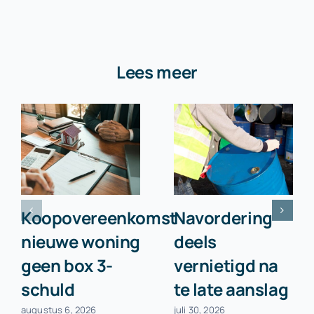
Lees meer
Koopovereenkomst
Navordering
nieuwe woning
deels
geen box 3-
vernietigd na
schuld
te late aanslag
augustus 6, 2026
juli 30, 2026