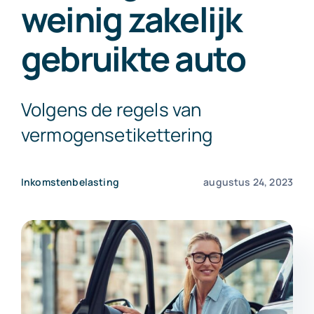
weinig zakelijk
Exact Online
gebruikte auto
Neem contact op!
Volgens de regels van
vermogensetikettering
Inkomstenbelasting
augustus 24, 2023