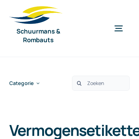
Ga
naar
inhoud
Schuurmans &
Togg
Rombauts
Navig
Home
Diensten
Zoeken
Categorie
naar:
Organisatie
Vermogensetikette
Nieuws