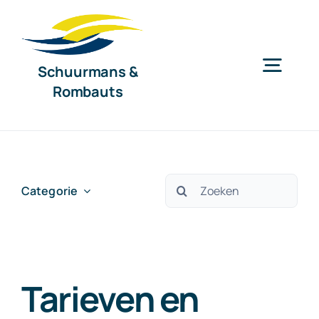
Ga
naar
inhoud
Schuurmans &
Togg
Rombauts
Navig
Home
Diensten
Zoeken
Categorie
naar:
Organisatie
Tarieven en
Nieuws