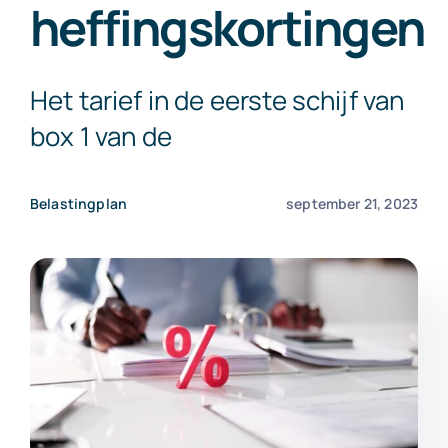
heffingskortingen
Exact Online
Het tarief in de eerste schijf van
Neem contact op!
box 1 van de
Belastingplan
september 21, 2023