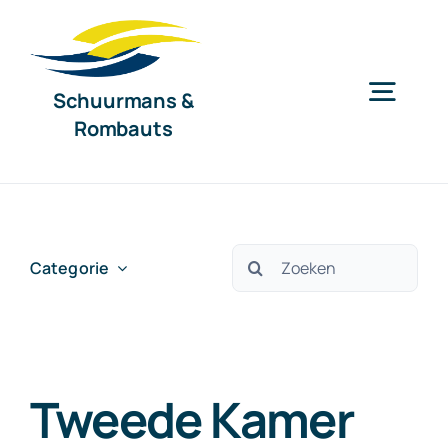
Ga
naar
inhoud
Schuurmans &
Togg
Rombauts
Navig
Home
Diensten
Zoeken
Categorie
naar:
Organisatie
Tweede Kamer
Nieuws