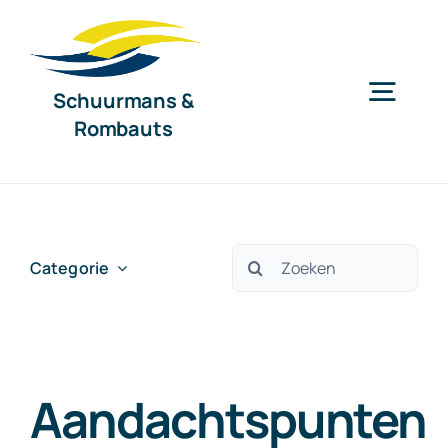
Ga
naar
inhoud
Schuurmans &
Togg
Rombauts
Navig
Home
Diensten
Zoeken
Categorie
naar:
Organisatie
Aandachtspunten
Nieuws