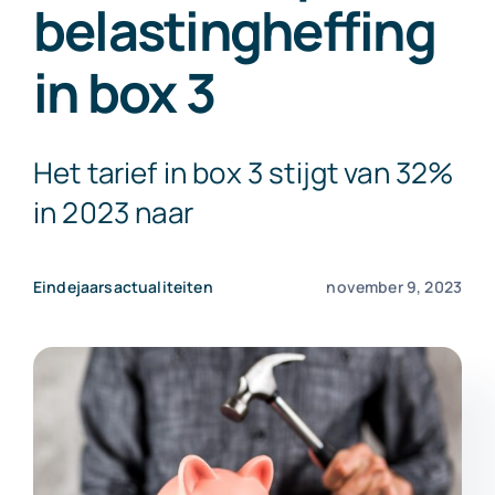
belastingheffing
Exact Online
in box 3
Neem contact op!
Het tarief in box 3 stijgt van 32%
in 2023 naar
Eindejaarsactualiteiten
november 9, 2023