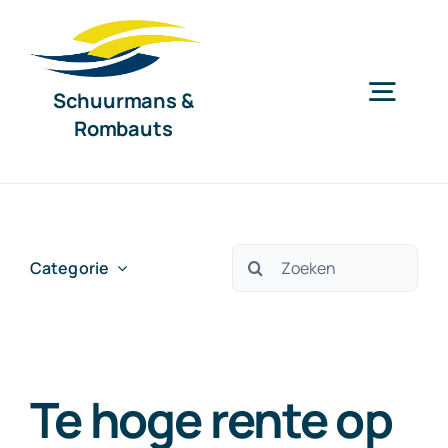
Ga
naar
inhoud
Schuurmans &
Togg
Rombauts
Navig
Home
Diensten
Zoeken
Categorie
naar:
Organisatie
Te hoge rente op
Nieuws