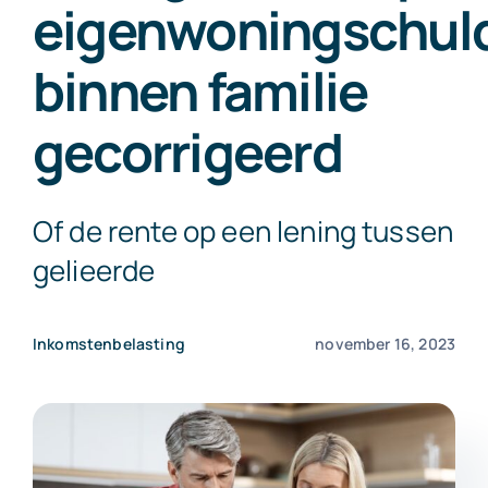
eigenwoningschul
Exact Online
binnen familie
Neem contact op!
gecorrigeerd
Of de rente op een lening tussen
gelieerde
Inkomstenbelasting
november 16, 2023