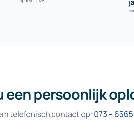
j
april 30, 2026
apr
u een persoonlijk opl
m telefonisch contact op:
073 – 656