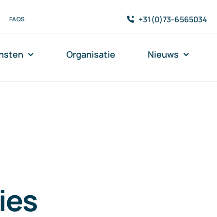
+31(0)73-6565034
FAQS
nsten
Organisatie
Nieuws
ies