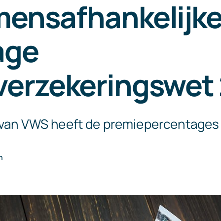
mensafhankelijk
age
verzekeringswet
 van VWS heeft de premiepercentages
n