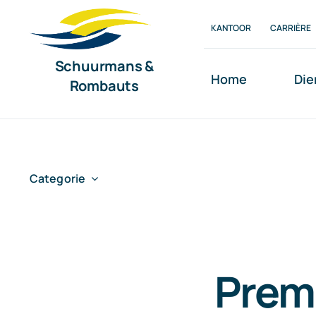
Ga
KANTOOR
CARRIÈRE
naar
inhoud
Schuurmans &
Home
Die
Rombauts
Categorie
Prem