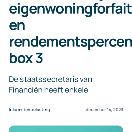
eigenwoningforfait
Exact Online
en
Neem contact op!
rendementspercen
box 3
De staatssecretaris van
Financiën heeft enkele
Inkomstenbelasting
december 14, 2023