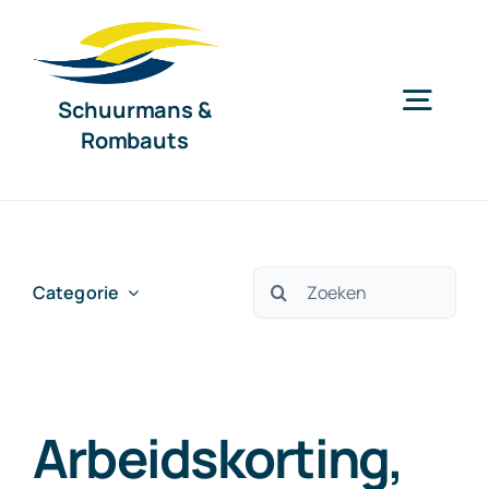
Ga
naar
inhoud
Schuurmans &
Togg
Rombauts
Navig
Home
Diensten
Zoeken
Categorie
naar:
Organisatie
Arbeidskorting,
Nieuws