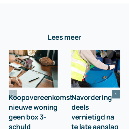
Lees meer
Koopovereenkomst
Navordering
nieuwe woning
deels
geen box 3-
vernietigd na
schuld
te late aanslag