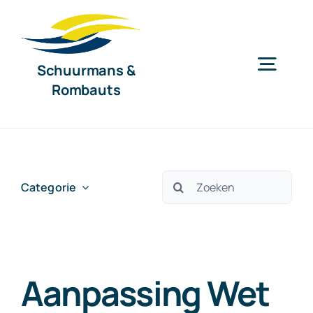
Ga
naar
inhoud
Schuurmans &
Togg
Rombauts
Navig
Home
Diensten
Zoeken
Categorie
naar:
Organisatie
Aanpassing Wet
Nieuws