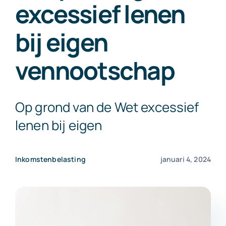
excessief lenen
Exact Online
bij eigen
Neem contact op!
vennootschap
Op grond van de Wet excessief
lenen bij eigen
Inkomstenbelasting
januari 4, 2024