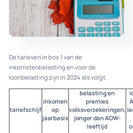
De tarieven in box 1 van de
inkomstenbelasting en voor de
loonbelasting zijn in 2024 als volgt.
belasting en
i
inkomen
premies
tariefschijf
op
volksverzekeringen,
le
jaarbasis
jonger dan AOW-
leeftijd
o