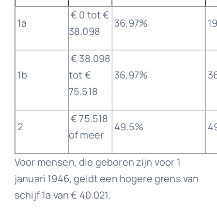
€ 0 tot €
1a
36,97%
1
38.098
€ 38.098
1b
tot €
36,97%
3
75.518
€ 75.518
2
49,5%
4
of meer
Voor mensen, die geboren zijn voor 1
januari 1946, geldt een hogere grens van
schijf 1a van € 40.021.