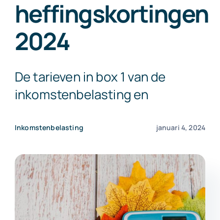
heffingskortingen
Exact Online
2024
Neem contact op!
De tarieven in box 1 van de
inkomstenbelasting en
Inkomstenbelasting
januari 4, 2024