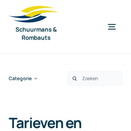
Ga
naar
inhoud
Schuurmans &
Togg
Rombauts
Navig
Home
Diensten
Zoeken
Categorie
naar:
Organisatie
Tarieven en
Nieuws