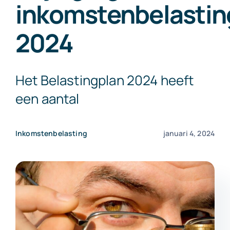
inkomstenbelastin
Exact Online
2024
Neem contact op!
Het Belastingplan 2024 heeft
een aantal
Inkomstenbelasting
januari 4, 2024