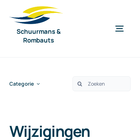
Ga
naar
inhoud
Schuurmans &
Togg
Rombauts
Navig
Home
Diensten
Zoeken
Categorie
naar:
Organisatie
Wijzigingen
Nieuws