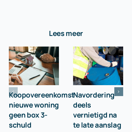
Lees meer
Koopovereenkomst
Navordering
nieuwe woning
deels
geen box 3-
vernietigd na
schuld
te late aanslag