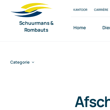
Ga
KANTOOR
CARRIÈRE
naar
inhoud
Schuurmans &
Home
Die
Rombauts
Categorie
Afsch