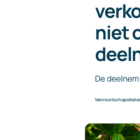
verk
niet 
deeln
De deelnemin
Vennootschapsbela