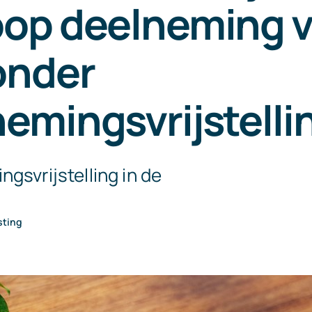
oop deelneming v
onder
emingsvrijstelli
gsvrijstelling in de
sting