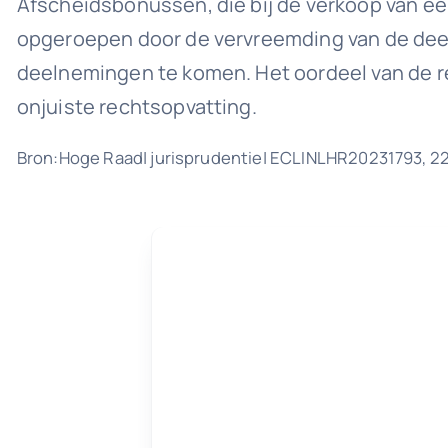
Afscheidsbonussen, die bij de verkoop van een
opgeroepen door de vervreemding van de deel
deelnemingen te komen. Het oordeel van de re
onjuiste rechtsopvatting.
Bron:Hoge Raad| jurisprudentie| ECLINLHR20231793, 2