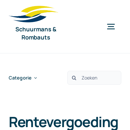
Ga
naar
inhoud
Schuurmans &
Togg
Rombauts
Navig
Home
Diensten
Zoeken
Categorie
naar:
Organisatie
Rentevergoeding
Nieuws