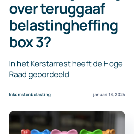
over teruggaaf
Exact Online
belastingheffing
Neem contact op!
box 3?
In het Kerstarrest heeft de Hoge
Raad geoordeeld
Inkomstenbelasting
januari 18, 2024