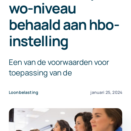
wo-niveau
Exact Online
behaald aan hbo-
Neem contact op!
instelling
Een van de voorwaarden voor
toepassing van de
Loonbelasting
januari 25, 2024