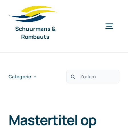
Ga
naar
inhoud
Schuurmans &
Togg
Rombauts
Navig
Home
Diensten
Zoeken
Categorie
naar:
Organisatie
Mastertitel op
Nieuws