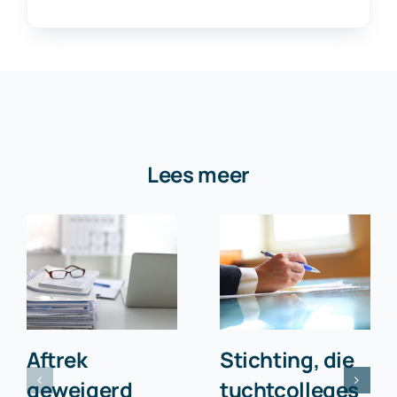
Lees meer
Aftrek
Stichting, die
geweigerd
tuchtcolleges