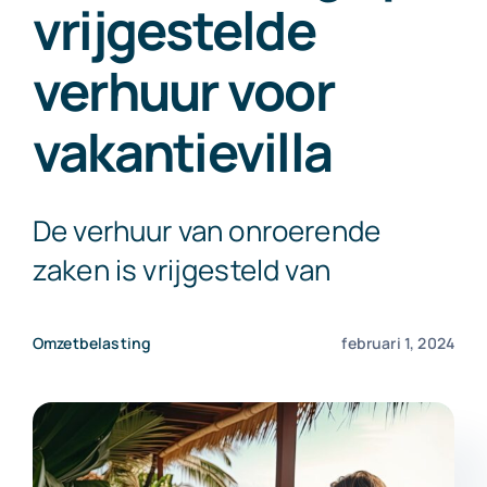
vrijgestelde
Exact Online
verhuur voor
Neem contact op!
vakantievilla
De verhuur van onroerende
zaken is vrijgesteld van
Omzetbelasting
februari 1, 2024