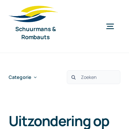
Ga
naar
inhoud
Schuurmans &
Togg
Rombauts
Navig
Home
Diensten
Zoeken
Categorie
naar:
Organisatie
Uitzondering op
Nieuws