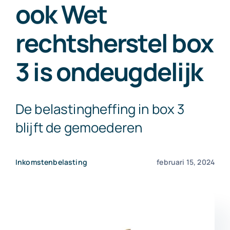
ook Wet
Exact Online
rechtsherstel box
Neem contact op!
3 is ondeugdelijk
De belastingheffing in box 3
blijft de gemoederen
Inkomstenbelasting
februari 15, 2024