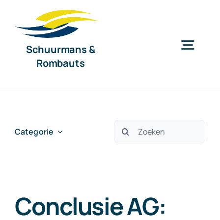
Ga
naar
inhoud
Schuurmans &
Togg
Rombauts
Navig
Home
Diensten
Zoeken
Categorie
naar:
Organisatie
Conclusie AG:
Nieuws