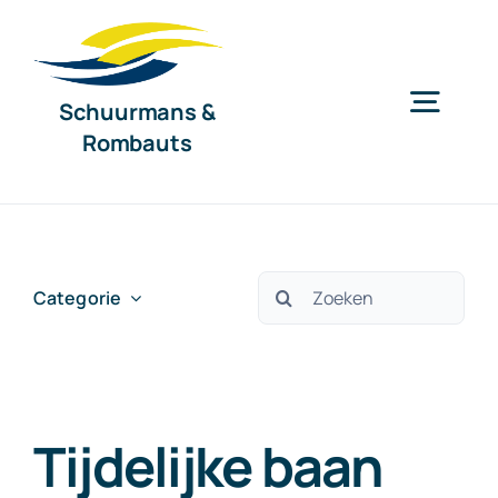
Ga
naar
inhoud
Schuurmans &
Togg
Rombauts
Navig
Home
Diensten
Zoeken
Categorie
naar:
Organisatie
Tijdelijke baan
Nieuws