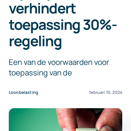
verhindert
Exact Online
toepassing 30%-
Neem contact op!
regeling
Een van de voorwaarden voor
toepassing van de
Loonbelasting
februari 15, 2024