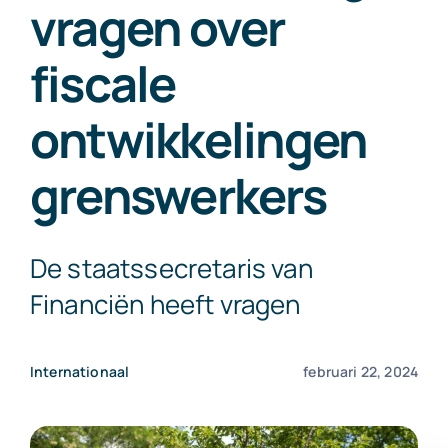
vragen over
Exact Online
fiscale
Neem contact op!
ontwikkelingen
grenswerkers
De staatssecretaris van
Financiën heeft vragen
Internationaal
februari 22, 2024