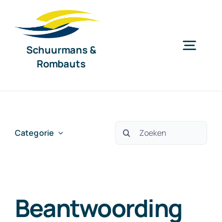
Ga
naar
inhoud
Schuurmans &
Togg
Rombauts
Navig
Home
Diensten
Zoeken
Categorie
naar:
Organisatie
Beantwoording
Nieuws