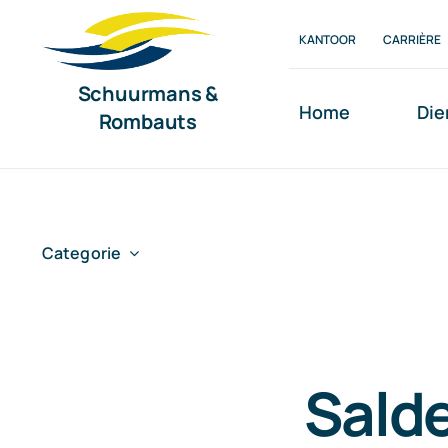
Ga
KANTOOR
CARRIÈRE
naar
inhoud
Schuurmans &
Home
Die
Rombauts
Categorie
Salde