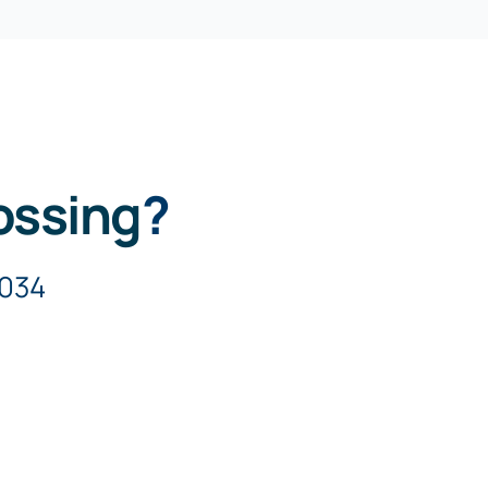
ossing
?
5034