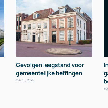
Gevolgen leegstand voor
I
gemeentelijke heffingen
g
b
mei 15, 2025
apr