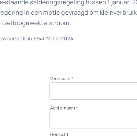
staande salderingsregeling tussen 1 januari 202
regering in een motie gevraagd om kleinverbrui
an zelfopgewekte stroom.
tsvoorstel| 35.594| 12-02-2024