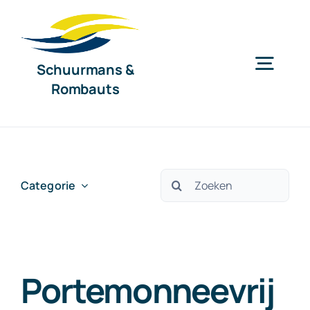
Ga
naar
inhoud
Schuurmans &
Togg
Rombauts
Navig
Home
Diensten
Zoeken
Categorie
naar:
Organisatie
Portemonneevrij
Nieuws