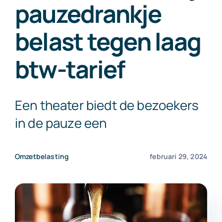
pauzedrankje
Exact Online
belast tegen laag
Neem contact op!
btw-tarief
Een theater biedt de bezoekers
in de pauze een
Omzetbelasting
februari 29, 2024