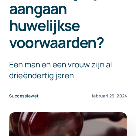
aangaan
Exact Online
huwelijkse
Neem contact op!
voorwaarden?
Een man en een vrouw zijn al
drieëndertig jaren
Successiewet
februari 29, 2024