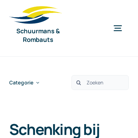
Ga
naar
inhoud
Schuurmans &
Togg
Rombauts
Navig
Home
Diensten
Zoeken
Categorie
naar:
Organisatie
Schenking bij
Nieuws