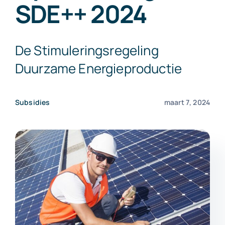
SDE++ 2024
Exact Online
De Stimuleringsregeling
Neem contact op!
Duurzame Energieproductie
Subsidies
maart 7, 2024