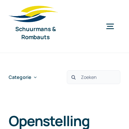
Ga
naar
inhoud
Schuurmans &
Togg
Rombauts
Navig
Home
Diensten
Zoeken
Categorie
naar:
Organisatie
Openstelling
Nieuws