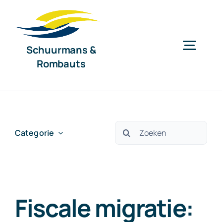
Ga
naar
inhoud
Schuurmans &
Togg
Rombauts
Navig
Home
Diensten
Zoeken
Categorie
naar:
Organisatie
Fiscale migratie:
Nieuws