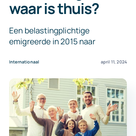
waar is thuis?
Exact Online
Een belastingplichtige
Neem contact op!
emigreerde in 2015 naar
Internationaal
april 11, 2024