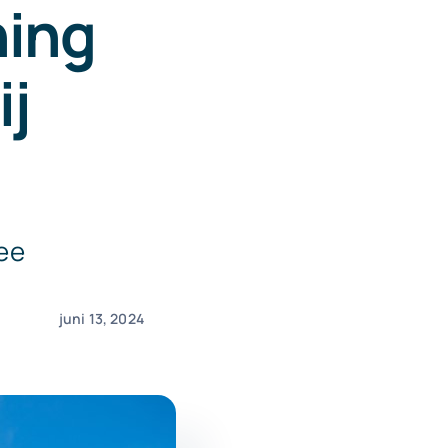
ning
ij
ee
juni 13, 2024