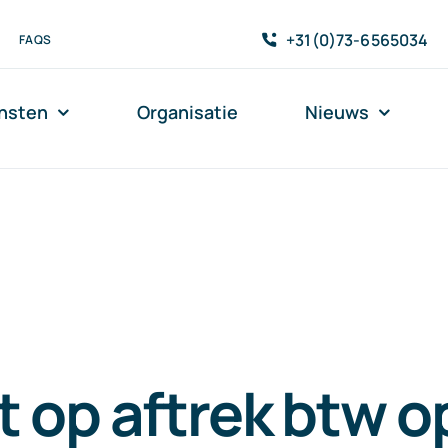
+31(0)73-6565034
FAQS
nsten
Organisatie
Nieuws
 op aftrek btw o