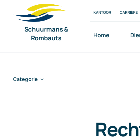
Ga
KANTOOR
CARRIÈRE
naar
inhoud
Schuurmans &
Home
Die
Rombauts
Categorie
Recht