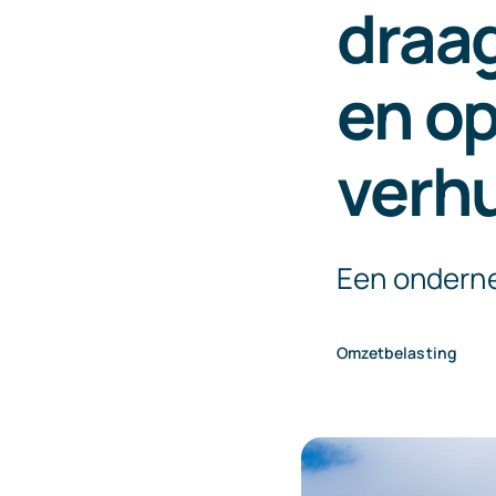
draa
en op
verh
Een onderne
Omzetbelasting