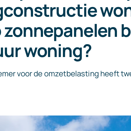
gconstructie wo
 zonnepanelen b
uur woning?
mer voor de omzetbelasting heeft tw