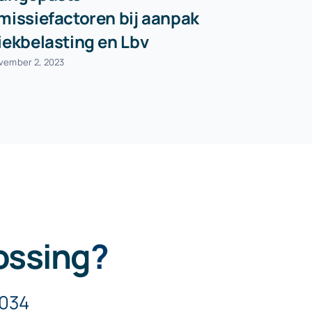
missiefactoren bij aanpak
opgave ui
iekbelasting en Lbv
mei 13, 2024
vember 2, 2023
ossing
?
5034