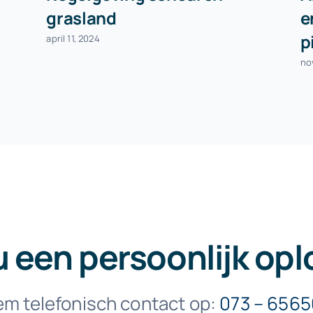
grasland
e
p
april 11, 2024
no
u een persoonlijk opl
m telefonisch contact op:
073 – 656