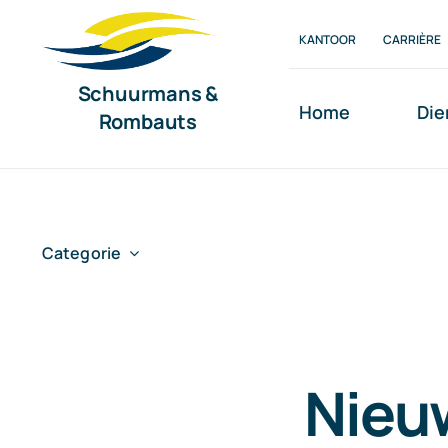
Ga
KANTOOR
CARRIÈRE
naar
inhoud
Schuurmans &
Home
Die
Rombauts
Categorie
Nieu