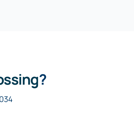
ossing
?
5034