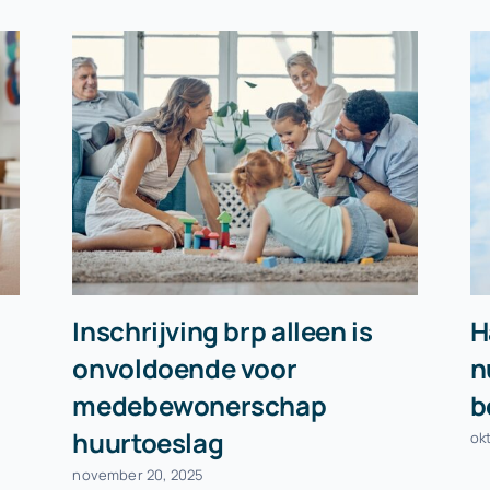
Inschrijving brp alleen is
H
onvoldoende voor
n
medebewonerschap
b
huurtoeslag
ok
november 20, 2025