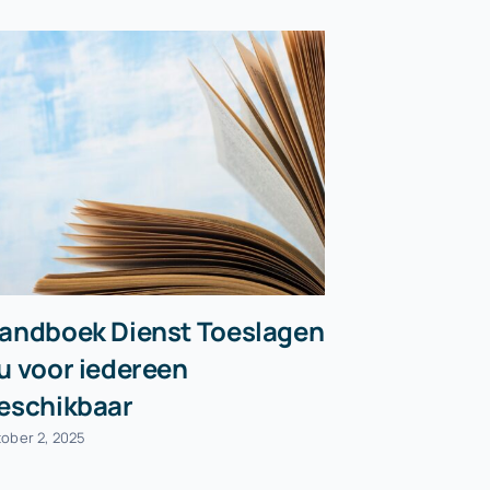
andboek Dienst Toeslagen
Vereenvo
u voor iedereen
partnerb
eschikbaar
april 23, 2026
tober 2, 2025