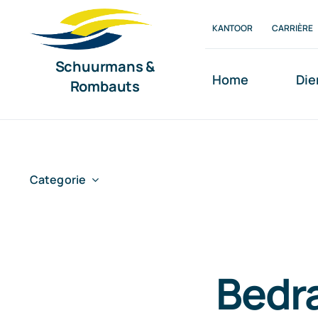
Ga
KANTOOR
CARRIÈRE
naar
inhoud
Schuurmans &
Home
Die
Rombauts
Categorie
Bedra