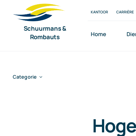
Ga
KANTOOR
CARRIÈRE
naar
inhoud
Schuurmans &
Home
Die
Rombauts
Categorie
Hoge