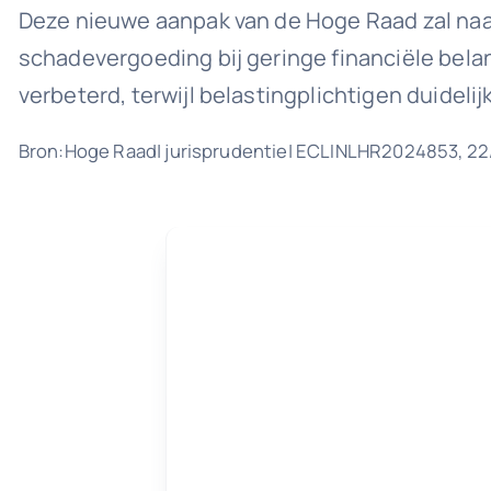
Deze nieuwe aanpak van de Hoge Raad zal naa
schadevergoeding bij geringe financiële belan
verbeterd, terwijl belastingplichtigen duidel
Bron:Hoge Raad| jurisprudentie| ECLINLHR2024853, 2