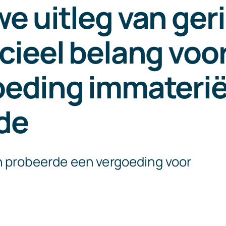
e uitleg van ger
cieel belang voo
oeding immaterië
de
 probeerde een vergoeding voor