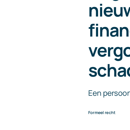
nieuw
finan
verg
scha
Een persoon
Formeel recht