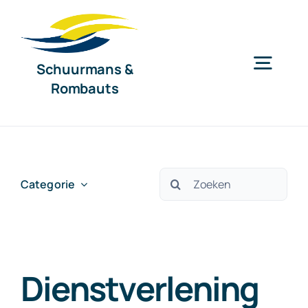
Ga
naar
inhoud
Schuurmans &
Togg
Rombauts
Navig
Home
Diensten
Zoeken
Categorie
naar:
Organisatie
Dienstverlening
Nieuws