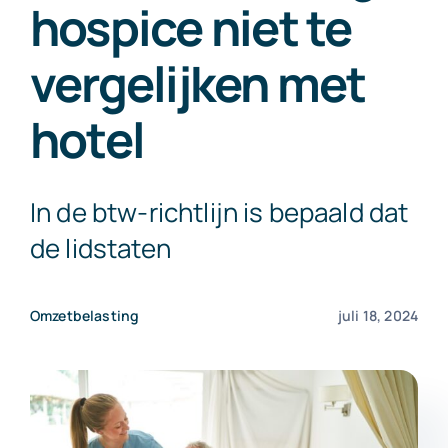
hospice niet te
Exact Online
vergelijken met
Neem contact op!
hotel
In de btw-richtlijn is bepaald dat
de lidstaten
Omzetbelasting
juli 18, 2024