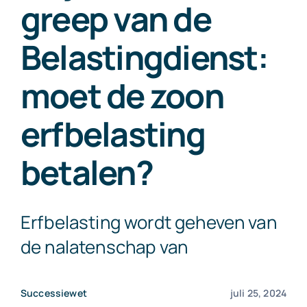
greep van de
Exact Online
Belastingdienst:
Neem contact op!
moet de zoon
erfbelasting
betalen?
Erfbelasting wordt geheven van
de nalatenschap van
Successiewet
juli 25, 2024