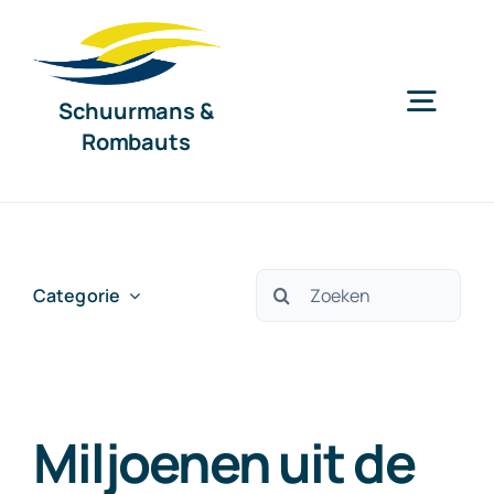
Ga
naar
inhoud
Schuurmans &
Togg
Rombauts
Navig
Home
Diensten
Zoeken
Categorie
naar:
Organisatie
Miljoenen uit de
Nieuws