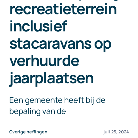
recreatieterrein
Exact Online
inclusief
Neem contact op!
stacaravans op
verhuurde
jaarplaatsen
Een gemeente heeft bij de
bepaling van de
Overige heffingen
juli 25, 2024