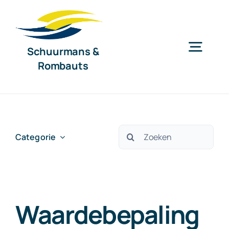
Ga
naar
inhoud
Schuurmans &
Togg
Rombauts
Navig
Home
Diensten
Zoeken
Categorie
naar:
Organisatie
Waardebepaling
Nieuws