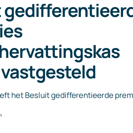
 gedifferentieer
ies
hervattingskas
 vastgesteld
ft het Besluit gedifferentieerde prem
n