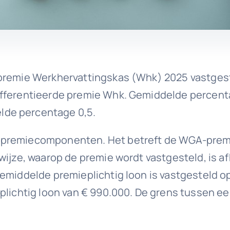
premie Werkhervattingskas (Whk) 2025 vastgestel
differentieerde premie Whk. Gemiddelde percen
lde percentage 0,5.
 premiecomponenten. Het betreft de WGA-premie
ijze, waarop de premie wordt vastgesteld, is af
gemiddelde premieplichtig loon is vastgesteld o
plichtig loon van € 990.000. De grens tussen e