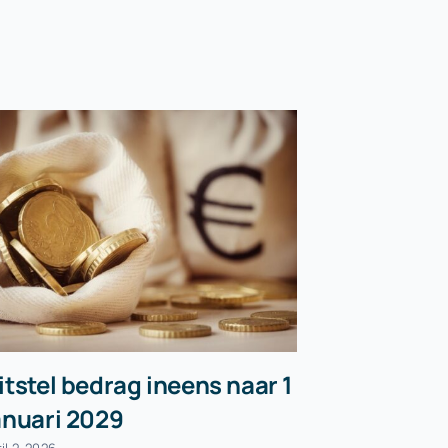
itstel bedrag ineens naar 1
Cao zegt 
anuari 2029
sectorin