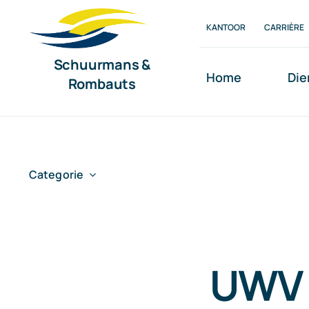
Ga
KANTOOR
CARRIÈRE
naar
inhoud
Schuurmans &
Home
Die
Rombauts
Categorie
UWV