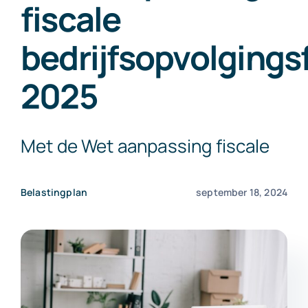
fiscale
Exact Online
bedrijfsopvolgingsf
Neem contact op!
2025
Met de Wet aanpassing fiscale
Belastingplan
september 18, 2024